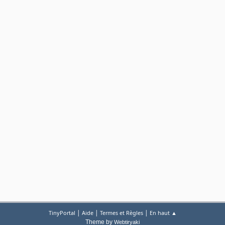
|
|
|
TinyPortal
Aide
Termes et Règles
En haut ▲
Theme by
Webtiryaki