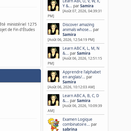
Learn ABC U, V, W, X,
Y &...
par
Samira
[Août 07, 2026, 04:39:31
PM]
rêté ministériel 1275
Discover amazing
animals whose...
par
jet de Fin d'Études
Samira
[Août 06, 2026, 12:54:19 PM]
Learn ABC K, L, M, N
&...
par
Samira
[Août 06, 2026, 12:51:15
PM]
Apprendre l'alphabet
en anglais/...
par
Samira
[Août 06, 2026, 10:12:03 AM]
Learn ABC A, B, C, D
&...
par
Samira
[Août 06, 2026, 10:09:39
AM]
Examen Logique
combinatoire...
par
sabrina