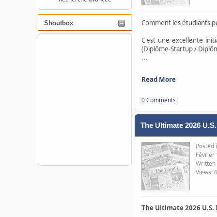
Comment les étudiants p
Shoutbox
C'est une excellente ini
(Diplôme-Startup / Diplô
...
Read More
0 Comments
The Ultimate 2026 U.S.
Posted 
Février
Written
Views: 
The Ultimate 2026 U.S. 