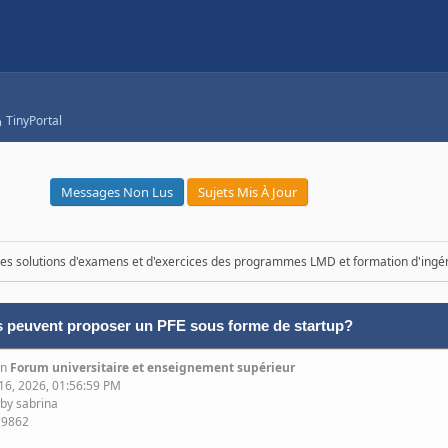
TinyPortal
Messages Non Lus
Sujets Mis À Jour
 des solutions d'examens et d'exercices des programmes LMD et formation d'ingén
 peuvent proposer un PFE sous forme de startup?
in
Forum universitaire et enseignement supérieur
 16, 2026, 01:56:59 PM
 by sabrina
79862