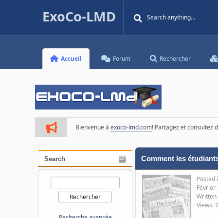
ExoCo-LMD
Accueil
Forum
Rechercher
Bienvenue à
exoco-lmd.com
! Partagez et consultez
Comment les étudiants
Search
Posted 
Février
Written
Views: 
Recherche avancée