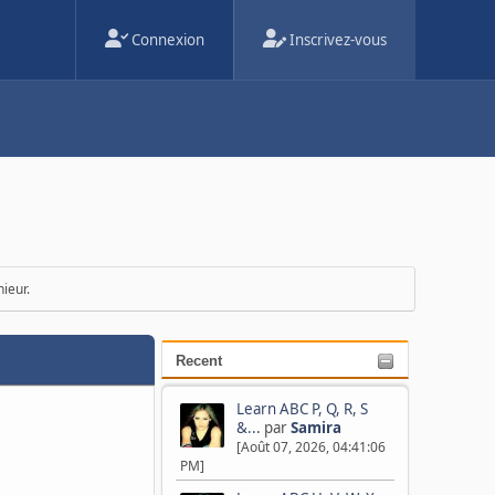
Connexion
Inscrivez-vous
ieur.
Recent
Learn ABC P, Q, R, S
&...
par
Samira
[Août 07, 2026, 04:41:06
PM]