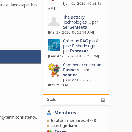
[Juin 02, 2026, 10:52:45
ncial landscape has
AM]
The Battery
Technologies ...
par
SerGeMeets
[Mai 27, 2026, 06:52:14 AM]
Créer un RAG pas à
pas : Embeddings,...
par
Exocoeur
[Février 21, 2026, 01:58:43 PM]
Comment rédiger un
Business...
par
sabrina
[Février 16, 2026,
08:12:53 PM]
Stats
Membres
ong-term consistency.
Total des membres: 4740
Latest:
jmbam