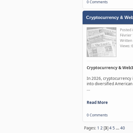
0 Comments
Cryptocurrency & Web3
Posted 
Février
Written
Views: 
Cryptocurrency & Web3 
In 2026, cryptocurrency 
into diversified American
...
Read More
0 Comments
Pages:
1
2
[
3
]
4
5
...
40